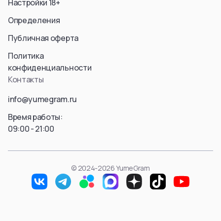
Настройки 18+
Aura
Hyskoa / Хисока
Himmel
Определения
Meruem
Yubel
Hisoka Morou
Публичная оферта
Fern / Фрирен
Alluka Zoldyck
Friren
Политика
Isaac Netero
Marcille Donato
конфиденциальности
Смотреть все
Смотреть все
Контакты
Смотреть все
info@yumegram.ru
Время работы:
09:00 - 21:00
© 2024-2026 YumeGram