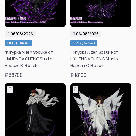
Aura
Hyskoa / Хисока
Himmel
Meruem
Yubel
Hisoka Morou
Fern / Фрирен
Alluka Zoldyck
Friren
Isaac Netero
06/08/2026
06/08/2026
Marcille Donato
Смотреть все
ПРЕДЗАКАЗ
ПРЕДЗАКАЗ
Смотреть все
Фигурка Aizen Sosuke от
Фигурка Aizen Sosuke от
Смотреть все
HXHENG × CHENG Studio
HXHENG × CHENG Studio
Версия B, Bleach
Версия C, Bleach
₽
38700
₽
18100