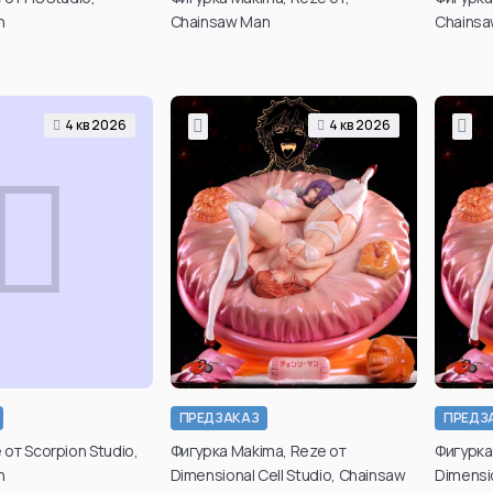
во
n
Chainsaw Man
Chainsa
4 кв 2026
4 кв 2026
ПРЕДЗАКАЗ
ПРЕДЗ
вердить свой
от Scorpion Studio,
Фигурка Makima, Reze от
Фигурка
 для просмотра
n
Dimensional Cell Studio, Chainsaw
Dimensio