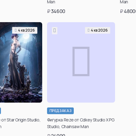
х товаров вы
Man
Man
те в личном
₽
34600
₽
4800
инете после
гистрации.
4 кв 2026
4 кв 2026
дтвердить
возраст
ПРЕДЗАКАЗ
Подтвердить свой
от Star Origin Studio,
Фигурка Reze от Cdkey Studio X PG
возраст для просмотра
n
Studio, Chainsaw Man
таких товаров вы