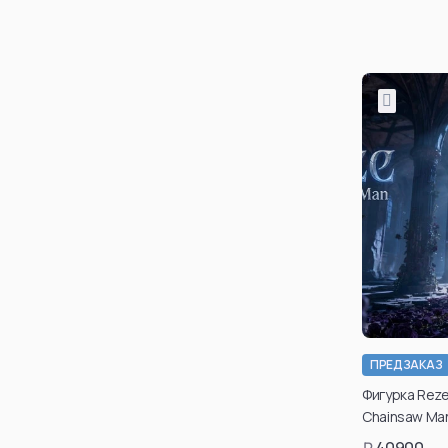
таки
може
каб
ре
По
ПРЕДЗАКАЗ
Фигурка Reze 
Chainsaw Ma