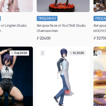
ПРЕДЗАКАЗ
ПРЕДЗ
от LingYan Studio,
Фигурка Reze от RosTIME Studio,
Фигурка 
n
Chainsaw Man
MOCHI S
₽
22400
₽
3270
3 кв 2026
10.2026