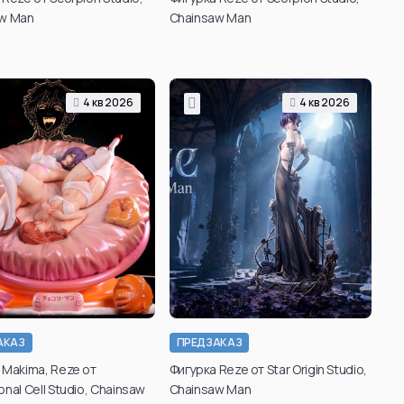
зраст для просмотра
возраст для просмотра
w Man
Chainsaw Man
таких товаров вы
таких товаров вы
можете в личном
можете в личном
кабинете после
кабинете после
регистрации.
регистрации.
4 кв 2026
4 кв 2026
Подтвердить
Подтвердить
возраст
возраст
АКАЗ
ПРЕДЗАКАЗ
 Makima, Reze от
Фигурка Reze от Star Origin Studio,
nal Cell Studio, Chainsaw
Chainsaw Man