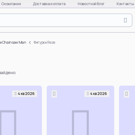
О компании
Доставка и оплата
Новостной блог
Контакты
Naruto
Evange
Naruto Uzumaki
Asuka L
и Chainsaw Man
Фигурки Reze
Uchiha Sasuke
Ayanami
Uchiha Itachi
Kaworu 
Uchiha Madara
Misato 
 найдено
Hinata Hyuga
EVA-01
Gaara
EVA-08
Hatake Kakashi
EVA-02
4 кв 2026
4 кв 2026
quixote
Uchiha Obito
Makinam
Deidara
all char
per
Hoshigaki Kisame
EVA
Смотреть все
Смотре