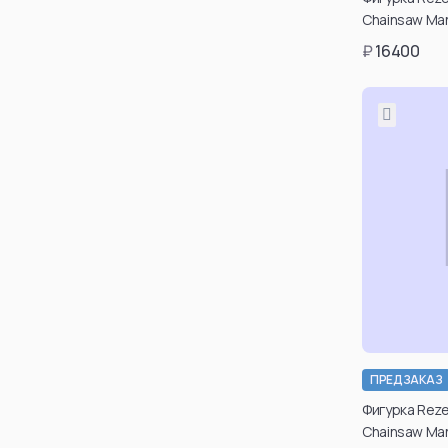
Chainsaw Ma
₽
16400
ПРЕДЗАКАЗ
Подт
Фигурка Reze 
возраст
Chainsaw Ma