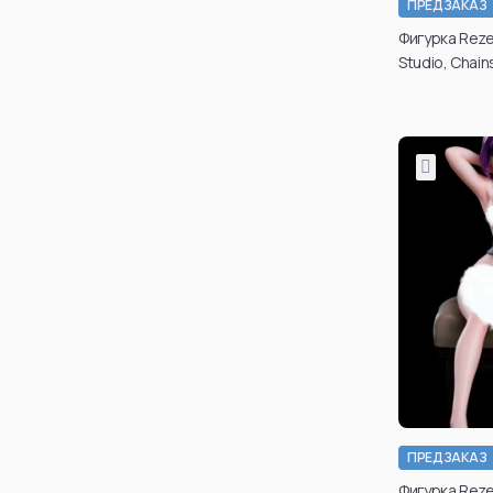
ПРЕДЗАКАЗ
Подт
Фигурка Reze
возраст
Studio, Chai
таки
може
каб
ре
По
ПРЕДЗАКАЗ
Фигурка Reze