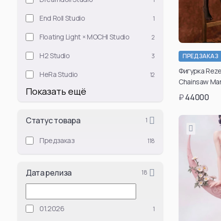
Attack Titan (Er
End Roll Studio
1
Levi Ackerman
Floating Light × MOCHI Studio
2
: Mikasa Ackerm
H2 Studio
3
ПРЕДЗАКАЗ
Annie Leonhart
Фигурка Reze 
HeRa Studio
12
Beast Titan (Ze
Chainsaw Ma
Female Titan
Показать ещё
₽
44000
Reiner Braun
Erwin Smith
Статус товара
1
Cart Titan
Предзаказ
118
Armored Titan (R
Смотреть все
Дата релиза
18
Смотр
01.2026
1