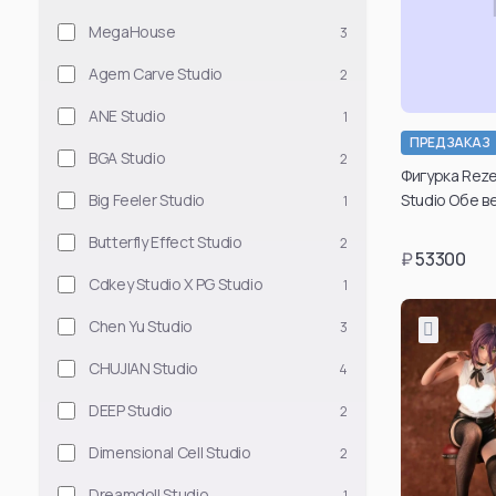
MegaHouse
3
Jujutsu Kaise
Agem Carve Studio
Satoru Gojou
2
Suguru Geto
ANE Studio
1
Ryomen Sukuna
ПРЕДЗАКАЗ
BGA Studio
2
Подт
Toji Fushiguro
Фигурка Reze 
возраст
Studio Обе в
Big Feeler Studio
1
Kento Nanami
таки
Okkotsu Yuta
Butterfly Effect Studio
2
може
₽
53300
каб
Kenjaku
Cdkey Studio X PG Studio
1
ре
Megumi Fushigu
Chen Yu Studio
3
Choso
По
CHUJIAN Studio
4
Toge Inumaki
Смотреть все
DEEP Studio
2
Dimensional Cell Studio
2
Attack On Tit
Dreamdoll Studio
1