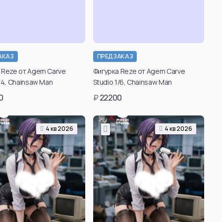
ousou no Frieren)
Killua Zoldyck
Hisoka Morow
Gon Freecss
АКАЗ
ПРЕДЗАКАЗ
Leorio
Подтвердить свой
Подтвердить свой
 Reze от Agem Carve
Фигурка Reze от Agem Carve
Kaito
зраст для просмотра
возраст для просмотра
1/4, Chainsaw Man
Studio 1/6, Chainsaw Man
Hyskoa / Хисока
таких товаров вы
таких товаров вы
0
₽
22200
можете в личном
можете в личном
Meruem
кабинете после
кабинете после
Hisoka Morou
регистрации.
регистрации.
4 кв 2026
4 кв 2026
Фрирен
Alluka Zoldyck
Подтвердить
Подтвердить
Isaac Netero
возраст
возраст
 Donato
Смотреть все
ть все