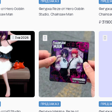
ПРЕДЗАКАЗ
ПРЕДЗ
вердить свой
Подтвердить свой
 от Hero Goblin
Фигурка Reze от Hero Goblin
Фигурка
 для просмотра
возраст для просмотра
nsaw Man
Studio, Chainsaw Man
Chainsa
х товаров вы
таких товаров вы
₽
3190
те в личном
можете в личном
инете после
кабинете после
гистрации.
регистрации.
3 кв 2026
дтвердить
Подтвердить
возраст
возраст
ПРЕДЗАКАЗ
ПРЕДЗ
 от HS Studio,
Фигурка Makima, Reze от,
Фигурка 