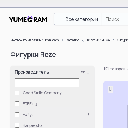
Все категории
One Piece
Luffy Monkey D.
Интернет-магазин YumeGram
Каталог
Фигурки Аниме
Фигурк
Roronoa Zoro
Фигурки Reze
Boa Hancock
Nami
121 товаров
Nico Robin
Производитель
56
Vinsmoke Sanji
Yamato
Good Smile Company
1
Doflamingo Don
FREEing
1
Portgas D. Ace
Tony Tony Chop
FuRyu
3
Смотреть все
Banpresto
1