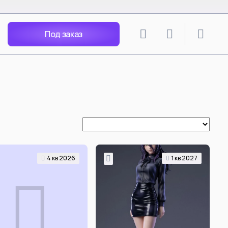
Под заказ
lion
SPY X FAMILY
angley Soryu
Anya Forger
 Rei
Yor Forger
Nagisa
Loid Forger
Katsuragi
Bond Forger
Ania X Pochita
Spy Play House - Arnia
Becky Blackbell
4 кв 2026
1 кв 2027
i Mari
Anya Forger Bond Forger
acters
Yor Forger cos Silksong Hornet
Tsunade
ть все
Смотреть все