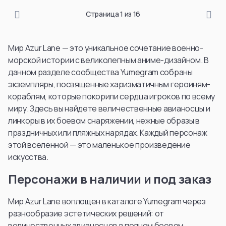
Страница 1 из 16
Мир Azur Lane — это уникальное сочетание военно-
морской истории с великолепным аниме-дизайном. В
данном разделе сообщества Yumegram собраны
экземпляры, посвященные харизматичным героиням-
кораблям, которые покорили сердца игроков по всему
миру. Здесь вы найдете величественные авианосцы и
линкоры в их боевом снаряжении, нежные образы в
праздничных или пляжных нарядах. Каждый персонаж
этой вселенной — это маленькое произведение
искусства.
Персонажи в наличии и под заказ
Мир Azur Lane воплощен в каталоге Yumegram через
разнообразие эстетических решений: от
величественных авианосцев в полном боевом