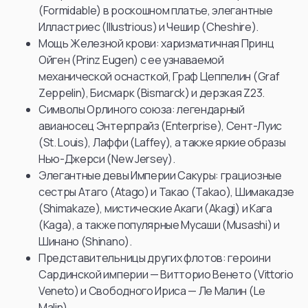
(Formidable) в роскошном платье, элегантные
Илластриес (Illustrious) и Чешир (Cheshire).
Мощь Железной крови: харизматичная Принц
Ойген (Prinz Eugen) с ее узнаваемой
механической оснасткой, Граф Цеппелин (Graf
Zeppelin), Бисмарк (Bismarck) и дерзкая Z23.
Символы Орлиного союза: легендарный
авианосец Энтерпрайз (Enterprise), Сент-Луис
(St. Louis), Лаффи (Laffey), а также яркие образы
Нью-Джерси (New Jersey).
Элегантные девы Империи Сакуры: грациозные
сестры Атаго (Atago) и Такао (Takao), Шимакадзе
(Shimakaze), мистические Акаги (Akagi) и Кага
(Kaga), а также популярные Мусаши (Musashi) и
Шинано (Shinano).
Представительницы других флотов: героини
Сардинской империи — Витторио Венето (Vittorio
Veneto) и Свободного Ириса — Ле Малин (Le
Malin).