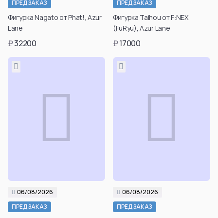
ПРЕДЗАКАЗ
ПРЕДЗАКАЗ
возраст для
Фигурка Nagato от Phat!, Azur
Фигурка Taihou от F:NEX
просмотра таких
Lane
(FuRyu), Azur Lane
товаров вы можете
в личном кабинете
₽
32200
₽
17000
после регистрации.
Подтвердить
возраст
06/08/2026
06/08/2026
Подтвердить свой
Подтвердить свой
ПРЕДЗАКАЗ
ПРЕДЗАКАЗ
возраст для
возраст для