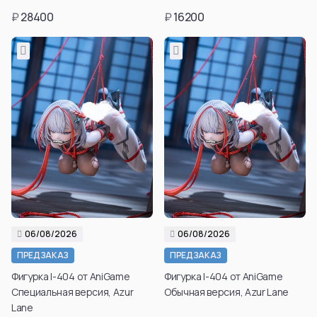
в личном кабинете
в личном кабинете
₽
28400
₽
16200
после регистрации.
после регистрации.
Подтвердить
Подтвердить
возраст
возраст
06/08/2026
06/08/2026
ПРЕДЗАКАЗ
ПРЕДЗАКАЗ
Фигурка I-404 от AniGame
Фигурка I-404 от AniGame
Специальная версия, Azur
Обычная версия, Azur Lane
Lane