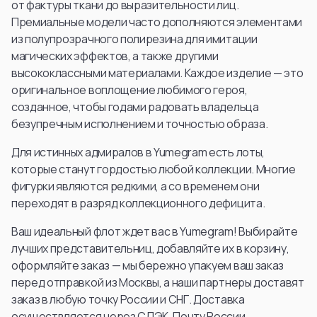
от фактуры ткани до выразительности лиц.
Премиальные модели часто дополняются элементами
из полупрозрачного полирезина для имитации
магических эффектов, а также другими
высококлассными материалами. Каждое изделие — это
оригинальное воплощение любимого героя,
созданное, чтобы годами радовать владельца
безупречным исполнением и точностью образа.
Для истинных адмиралов в Yumegram есть лоты,
которые станут гордостью любой коллекции. Многие
фигурки являются редкими, а со временем они
переходят в разряд коллекционного дефицита.
Ваш идеальный флот ждет вас в Yumegram! Выбирайте
лучших представительниц, добавляйте их в корзину,
оформляйте заказ — мы бережно упакуем ваш заказ
перед отправкой из Москвы, а наши партнеры доставят
заказ в любую точку России и СНГ. Доставка
осуществляется через СДЭК, Почту России.