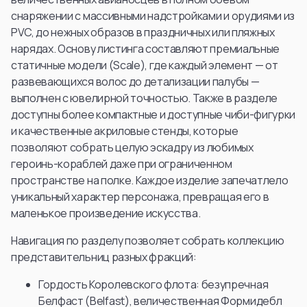
снаряжении с массивными надстройками и орудиями из
PVC, до нежных образов в праздничных или пляжных
нарядах. Основу листинга составляют премиальные
статичные модели (Scale), где каждый элемент — от
развевающихся волос до детализации палубы —
выполнен с ювелирной точностью. Также в разделе
доступны более компактные и доступные чиби-фигурки
и качественные акриловые стенды, которые
позволяют собрать целую эскадру из любимых
героинь-кораблей даже при ограниченном
пространстве на полке. Каждое изделие запечатлело
уникальный характер персонажа, превращая его в
маленькое произведение искусства.
Навигация по разделу позволяет собрать коллекцию
представительниц разных фракций:
Гордость Королевского флота: безупречная
Белфаст (Belfast), величественная Формидебл