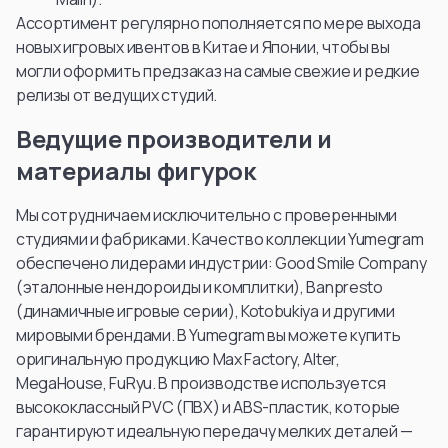
Ассортимент регулярно пополняется по мере выхода
новых игровых ивентов в Китае и Японии, чтобы вы
могли оформить предзаказ на самые свежие и редкие
релизы от ведущих студий.
Ведущие производители и
материалы фигурок
Мы сотрудничаем исключительно с проверенными
студиями и фабриками. Качество коллекции Yumegram
обеспечено лидерами индустрии: Good Smile Company
(эталонные нендороиды и комплитки), Banpresto
(динамичные игровые серии), Kotobukiya и другими
мировыми брендами. В Yumegram вы можете купить
оригинальную продукцию Max Factory, Alter,
MegaHouse, FuRyu. В производстве используется
высококлассный PVC (ПВХ) и ABS-пластик, которые
гарантируют идеальную передачу мелких деталей —