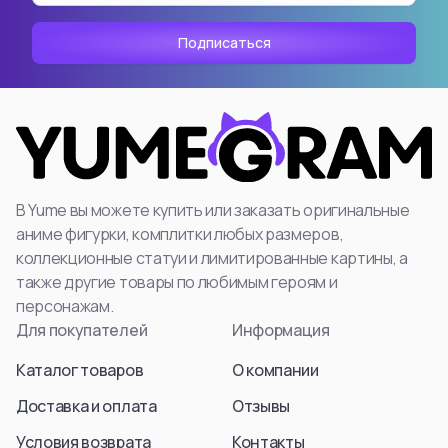
Aura
Hyskoa / Хисока
Himmel
Meruem
Yubel
Hisoka Morou
Fern / Фрирен
Alluka Zoldyck
Friren
Isaac Netero
Marcille Donato
Смотреть все
Смотреть все
Смотреть все
В Yume вы можете купить или заказать оригинальные
аниме фигурки, комплитки любых размеров,
коллекционные статуи и лимитированные картины, а
также другие товары по любимым героям и
персонажам.
Для покупателей
Информация
Каталог товаров
О компании
Доставка и оплата
Отзывы
Условия возврата
Контакты