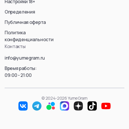
Настройки 18+
Aura
Hyskoa / Хисока
Himmel
Определения
Meruem
Yubel
Hisoka Morou
Публичная оферта
Fern / Фрирен
Alluka Zoldyck
Friren
Политика
Isaac Netero
Marcille Donato
конфиденциальности
Смотреть все
Смотреть все
Контакты
Смотреть все
info@yumegram.ru
Время работы:
09:00 - 21:00
© 2024-2026 YumeGram