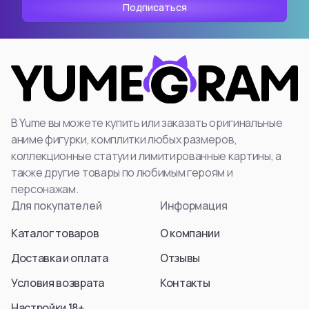
Aura
Hyskoa / Хисока
Himmel
Meruem
Yubel
Hisoka Morou
Fern / Фрирен
Alluka Zoldyck
Friren
Isaac Netero
Marcille Donato
Смотреть все
Смотреть все
В Yume вы можете купить или заказать оригинальные
Смотреть все
аниме фигурки, комплитки любых размеров,
коллекционные статуи и лимитированные картины, а
также другие товары по любимым героям и
персонажам.
Для покупателей
Информация
Каталог товаров
О компании
Доставка и оплата
Отзывы
Условия возврата
Контакты
Настройки 18+