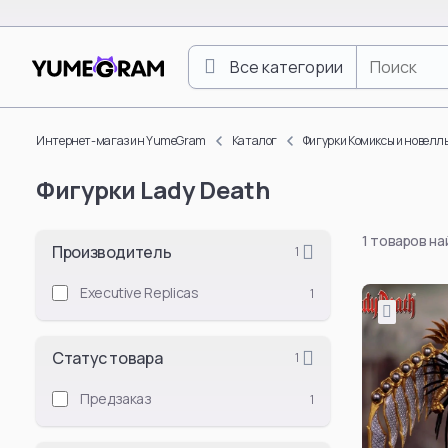
Все категории
One Piece
Luffy Monkey D.
Интернет-магазин YumeGram
Каталог
Фигурки Комиксы и новелл
Roronoa Zoro
Фигурки Lady Death
Boa Hancock
Nami
1 товаров н
Nico Robin
Производитель
1
Vinsmoke Sanji
Executive Replicas
1
Yamato
Doflamingo Don
Статус товара
1
Portgas D. Ace
Tony Tony Chop
Предзаказ
1
Смотреть все