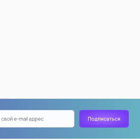
 Ball
Demon Slayer: Kimetsu no
Yaiba
ku
Nezuko Kamado
18
Kyojuro Rengoku
han
Akaza
Tanjiro Kamado
Shinobu Kocho
Inosuke Hashibira
Giyuu Tomioka
Tengen Uzui
Muichiro Tokito
aiyan
Kanao Tsuyuri
ть все
Смотреть все
n: Beyond Journey's
Hunter X Hunter