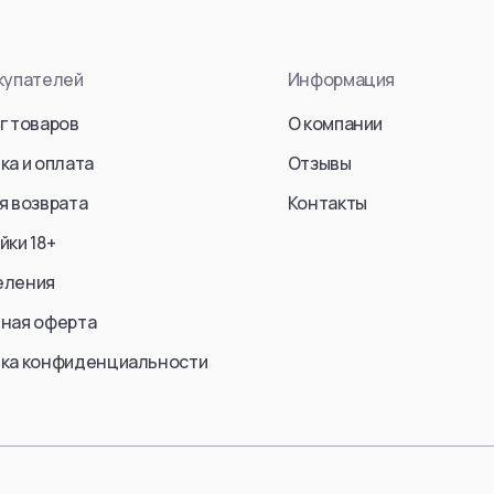
End (S
en Jaeger)
Kurosaki Ichigo
Frieren
Sosuke Aizen
купателей
Информация
Fern
an
Kenpachi Zaraki
г товаров
О компании
Stark
Zangetsu
ка и оплата
Отзывы
Ubel
ke Jaeger)
Ulquiorra cifer
Aura
я возврата
Контакты
Yoruichi Shihouin
Himmel
Rukia Kuchiki
йки 18+
Yubel
Lilynette Gingerback
еления
Fern / 
Abarai Renji
ная оферта
Friren
einer Braun)
Bambietta Basterbine
ка конфиденциальности
Marcille
Смотреть все
Смотре
еть все