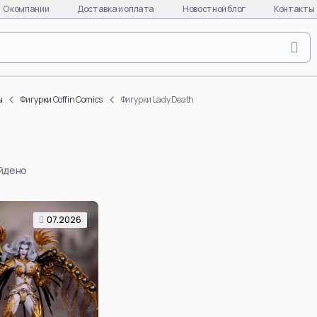
О компании
Доставка и оплата
Новостной блог
Контакты
Naruto
Evange
Naruto Uzumaki
Asuka L
ы
Фигурки Coffin Comics
Фигурки Lady Death
Uchiha Sasuke
Ayanami
Uchiha Itachi
Kaworu 
Uchiha Madara
Misato 
айдено
Hinata Hyuga
EVA-01
Gaara
EVA-08
Hatake Kakashi
EVA-02
07.2026
quixote
Uchiha Obito
Makinam
Deidara
all char
per
Hoshigaki Kisame
EVA
Смотреть все
Смотре