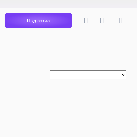
Под заказ
lion
SPY X FAMILY
angley Soryu
Anya Forger
 Rei
Yor Forger
Nagisa
Loid Forger
Katsuragi
Bond Forger
Ania X Pochita
Spy Play House - Arnia
Becky Blackbell
i Mari
Anya Forger Bond Forger
acters
Yor Forger cos Silksong Hornet
Tsunade
ть все
Смотреть все