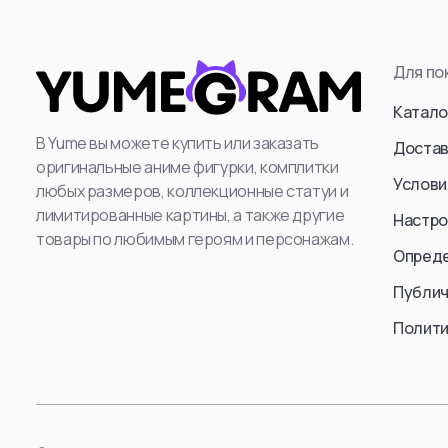
Attack Titan (Er
Levi Ackerman
Для по
: Mikasa Ackerm
Катало
Annie Leonhart
В Yume вы можете купить или заказать
Достав
Beast Titan (Ze
оригинальные аниме фигурки, комплитки
Услови
Female Titan
любых размеров, коллекционные статуи и
Reiner Braun
лимитированные картины, а также другие
Настро
товары по любимым героям и персонажам.
Erwin Smith
Опред
Cart Titan
Публич
Armored Titan (R
Полити
Смотреть все
Смотр