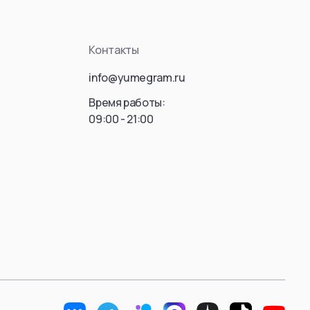
ousou no Frieren)
Killua Zoldyck
Hisoka Morow
Контакты
Gon Freecss
info@yumegram.ru
Leorio
Время работы:
Kaito
09:00 - 21:00
Hyskoa / Хисока
Meruem
Hisoka Morou
Фрирен
Alluka Zoldyck
Isaac Netero
 Donato
Смотреть все
ть все