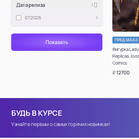
Дата релиза
1
Jujutsu Kaise
07.2026
1
Satoru Gojou
Suguru Geto
Ryomen Sukuna
ПРЕДЗАКАЗ
Toji Fushiguro
Фигурка Lady
Replicas, loos
Kento Nanami
Comics
Okkotsu Yuta
₽
12700
Kenjaku
Megumi Fushigu
Choso
Toge Inumaki
БУДЬ В КУРСЕ
Смотреть все
Узнайте первым о самых горячих новинках!
Attack On Tit