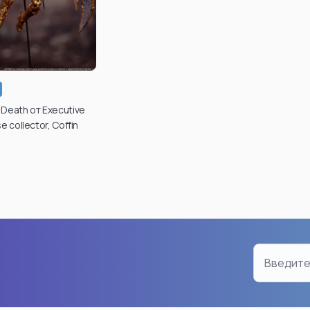
n
Chainsaw Man
Dragon
Makima
Son Go
Reze
Android 
Power
Son Go
Denji
Broly
 Death от Executive
e collector, Coffin
Aki Hayakawa
Gogeta
Kobeni Higashiyama
Vegeta
Pochita
Frieza
ro
Demon Angel
Bulma
Yoru
Cell
Hayakawa Aki
Super S
Смотреть все
Смотре
an
Bleach
Friere