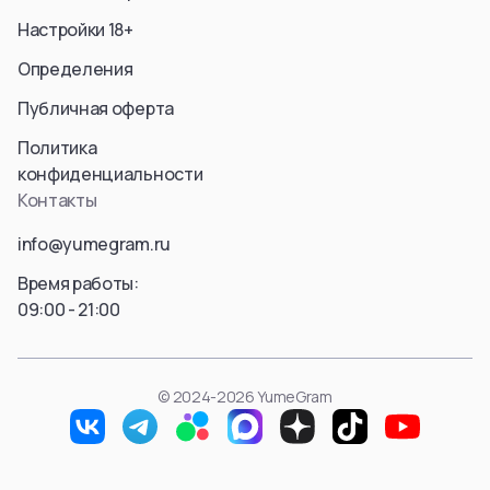
Aura
Hyskoa / Хисока
Настройки 18+
Himmel
Meruem
Определения
Yubel
Hisoka Morou
Fern / Фрирен
Alluka Zoldyck
Публичная оферта
Friren
Isaac Netero
Политика
Marcille Donato
Смотреть все
конфиденциальности
Смотреть все
Контакты
Смотреть все
info@yumegram.ru
Время работы:
09:00 - 21:00
© 2024-2026 YumeGram