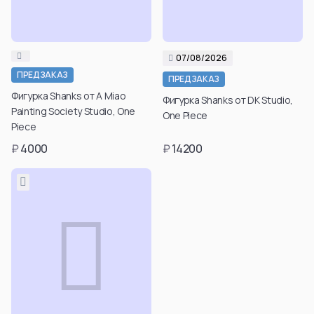
07/08/2026
Подтвердить свой
Подтвердить свой
ПРЕДЗАКАЗ
ПРЕДЗАКАЗ
возраст для
возраст для
Фигурка Shanks от A Miao
Фигурка Shanks от DK Studio,
просмотра таких
просмотра таких
Painting Society Studio, One
One Piece
товаров вы можете
товаров вы можете
Piece
в личном кабинете
в личном кабинете
₽
4000
₽
14200
после регистрации.
после регистрации.
Подтвердить
Подтвердить
возраст
возраст