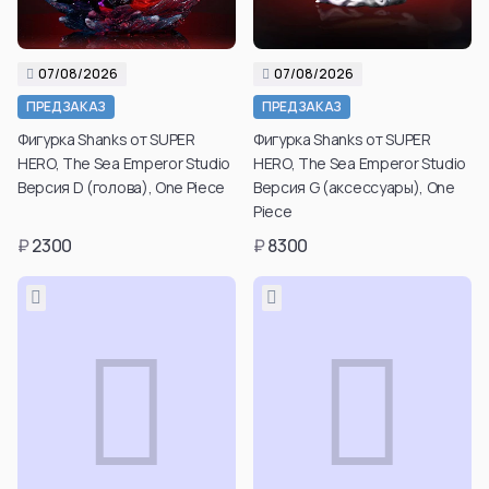
Aura
Hyskoa / Хисока
Himmel
Meruem
Yubel
Hisoka Morou
07/08/2026
07/08/2026
Fern / Фрирен
Alluka Zoldyck
ПРЕДЗАКАЗ
ПРЕДЗАКАЗ
Friren
Isaac Netero
Фигурка Shanks от SUPER
Фигурка Shanks от SUPER
Marcille Donato
Смотреть все
HERO, The Sea Emperor Studio
HERO, The Sea Emperor Studio
Смотреть все
Версия D (голова), One Piece
Версия G (аксессуары), One
Смотреть все
Piece
₽
2300
₽
8300