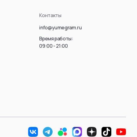
ousou no Frieren)
Killua Zoldyck
Контакты
Hisoka Morow
info@yumegram.ru
Gon Freecss
Leorio
Время работы:
09:00 - 21:00
Kaito
Hyskoa / Хисока
Meruem
Hisoka Morou
Фрирен
Alluka Zoldyck
Isaac Netero
 Donato
Смотреть все
ть все