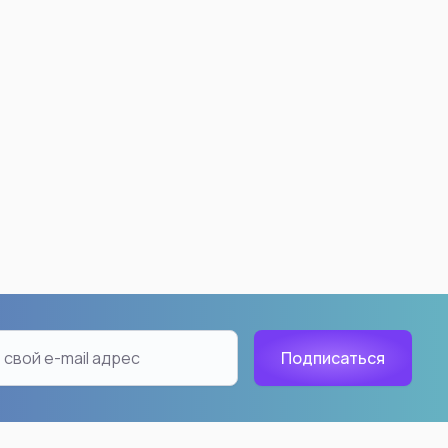
 Ball
Demon Slayer: Kimetsu no
Yaiba
ku
Nezuko Kamado
18
Kyojuro Rengoku
han
Akaza
Tanjiro Kamado
Shinobu Kocho
Inosuke Hashibira
Giyuu Tomioka
Tengen Uzui
Muichiro Tokito
aiyan
Kanao Tsuyuri
ть все
Смотреть все
n: Beyond Journey's
Hunter X Hunter