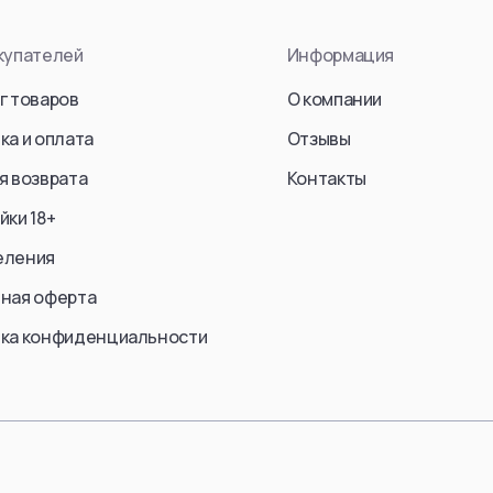
End (S
en Jaeger)
Kurosaki Ichigo
купателей
Информация
Frieren
Sosuke Aizen
Fern
г товаров
О компании
an
Kenpachi Zaraki
Stark
Zangetsu
ка и оплата
Отзывы
Ubel
ke Jaeger)
Ulquiorra cifer
я возврата
Контакты
Aura
Yoruichi Shihouin
йки 18+
Himmel
Rukia Kuchiki
еления
Yubel
Lilynette Gingerback
Fern / 
ная оферта
Abarai Renji
Friren
einer Braun)
Bambietta Basterbine
ка конфиденциальности
Marcille
Смотреть все
Смотре
еть все