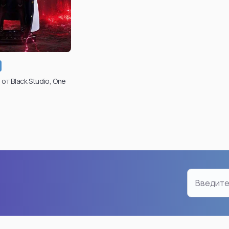
n
Chainsaw Man
Dragon
Makima
Son Go
Reze
Android 
Power
Son Go
Denji
Broly
от Black Studio, One
Aki Hayakawa
Gogeta
Kobeni Higashiyama
Vegeta
Pochita
Frieza
ro
Demon Angel
Bulma
Yoru
Cell
Hayakawa Aki
Super S
Смотреть все
Смотре
an
Bleach
Friere