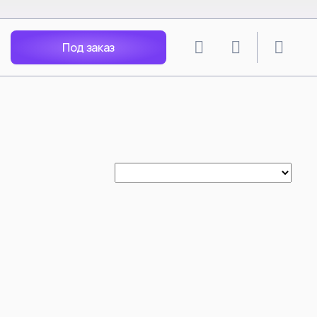
Под заказ
lion
SPY X FAMILY
angley Soryu
Anya Forger
 Rei
Yor Forger
Nagisa
Loid Forger
Katsuragi
Bond Forger
Ania X Pochita
Spy Play House - Arnia
Becky Blackbell
i Mari
Anya Forger Bond Forger
acters
Yor Forger cos Silksong Hornet
Tsunade
ть все
Смотреть все