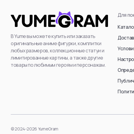
Attack Titan (Er
Для по
Levi Ackerman
Катало
: Mikasa Ackerm
В Yume вы можете купить или заказать
Annie Leonhart
Достав
оригинальные аниме фигурки, комплитки
Beast Titan (Ze
Услови
любых размеров, коллекционные статуи и
Female Titan
лимитированные картины, а также другие
Настро
Reiner Braun
товары по любимым героям и персонажам.
Опред
Erwin Smith
Публич
Cart Titan
Armored Titan (R
Полити
Смотреть все
Смотр
© 2024-2026 YumeGram