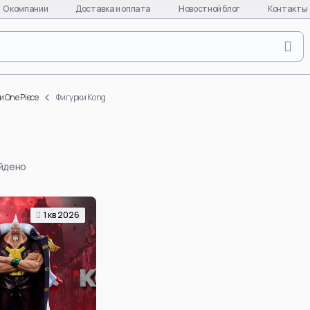
О компании
Доставка и оплата
Новостной блог
Контакты
Naruto
Evange
Naruto Uzumaki
Asuka L
и One Piece
Фигурки Kong
Uchiha Sasuke
Ayanami
Uchiha Itachi
Kaworu 
Uchiha Madara
Misato 
айдено
Hinata Hyuga
EVA-01
Gaara
EVA-08
Hatake Kakashi
EVA-02
1 кв 2026
quixote
Uchiha Obito
Makinam
Deidara
all char
per
Hoshigaki Kisame
EVA
Смотреть все
Смотре