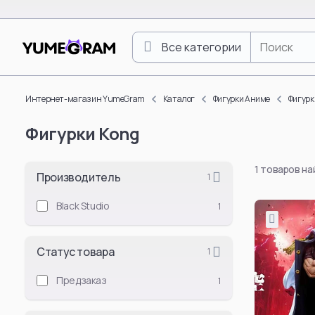
Все категории
One Piece
Luffy Monkey D.
Интернет-магазин YumeGram
Каталог
Фигурки Аниме
Фигурк
Roronoa Zoro
Фигурки Kong
Boa Hancock
Nami
1 товаров н
Nico Robin
Производитель
1
Vinsmoke Sanji
Black Studio
1
Yamato
Doflamingo Don
Статус товара
1
Portgas D. Ace
Tony Tony Chop
Предзаказ
1
Смотреть все