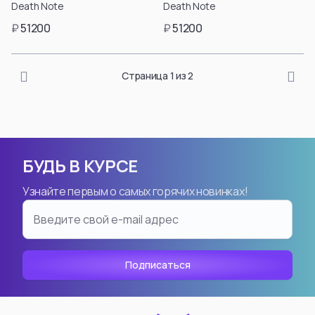
Death Note
Death Note
в личном кабинете
в личном кабинете
после регистрации.
после регистрации.
₽
51200
₽
51200
Подтвердить
Подтвердить
возраст
возраст
Страница 1 из 2
БУДЬ В КУРСЕ
Узнайте первым о самых горячих новинках!