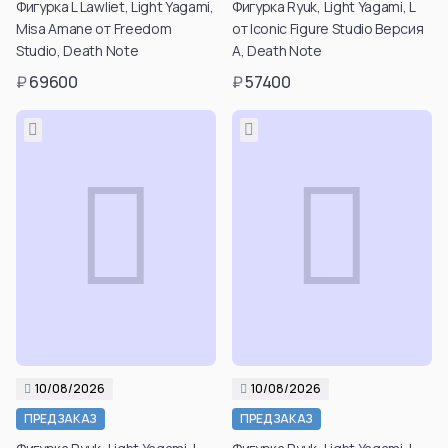
Фигурка L Lawliet, Light Yagami,
Фигурка Ryuk, Light Yagami, L
просмотра таких
Misa Amane от Freedom
от Iconic Figure Studio Версия
товаров вы можете
Studio, Death Note
A, Death Note
в личном кабинете
после регистрации.
₽
69600
₽
57400
Подтвердить
возраст
10/08/2026
10/08/2026
Подтвердить свой
Подтвердить свой
ПРЕДЗАКАЗ
ПРЕДЗАКАЗ
возраст для
возраст для