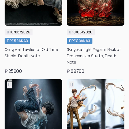
Aura
Hyskoa / Хисока
Himmel
Meruem
Yubel
Hisoka Morou
Fern / Фрирен
Alluka Zoldyck
Friren
Isaac Netero
10/08/2026
10/08/2026
Marcille Donato
Смотреть все
ПРЕДЗАКАЗ
ПРЕДЗАКАЗ
Смотреть все
Фигурка L Lawliet от Old Time
Фигурка Light Yagami, Ryuk от
Смотреть все
Studio, Death Note
Dreammaker Studio, Death
Note
₽
25900
₽
69700