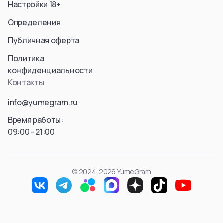
Настройки 18+
Aura
Hyskoa / Хисока
Himmel
Meruem
Определения
Yubel
Hisoka Morou
Публичная оферта
Fern / Фрирен
Alluka Zoldyck
Friren
Isaac Netero
Политика
Marcille Donato
Смотреть все
конфиденциальности
Смотреть все
Контакты
Смотреть все
info@yumegram.ru
Время работы:
09:00 - 21:00
© 2024-2026 YumeGram