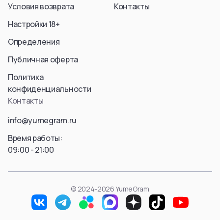
Условия возврата
Контакты
Aura
Hyskoa / Хисока
Himmel
Meruem
Настройки 18+
Yubel
Hisoka Morou
Определения
Fern / Фрирен
Alluka Zoldyck
Friren
Isaac Netero
Публичная оферта
Marcille Donato
Смотреть все
Политика
Смотреть все
конфиденциальности
Смотреть все
Контакты
info@yumegram.ru
Время работы:
09:00 - 21:00
© 2024-2026 YumeGram