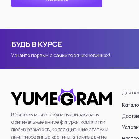
Attack Titan (Er
Levi Ackerman
: Mikasa Ackerm
Annie Leonhart
БУДЬ В КУРСЕ
Beast Titan (Ze
Узнайте первым о самых горячих новинках!
Female Titan
Reiner Braun
Erwin Smith
Cart Titan
Для по
Armored Titan (R
Смотреть все
Катало
В Yume вы можете купить или заказать
Достав
оригинальные аниме фигурки, комплитки
Услови
любых размеров, коллекционные статуи и
Смотр
лимитированные картины, а также другие
Настро