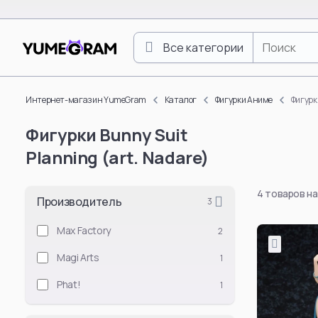
Все категории
One Piece
Luffy Monkey D.
Интернет-магазин YumeGram
Каталог
Фигурки Аниме
Фигурки
Roronoa Zoro
Фигурки Bunny Suit
Boa Hancock
Planning (art. Nadare)
Nami
Nico Robin
4 товаров н
Vinsmoke Sanji
Производитель
3
Yamato
Max Factory
2
Doflamingo Don
Magi Arts
1
Portgas D. Ace
Tony Tony Chop
Phat!
1
Смотреть все