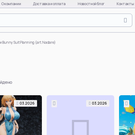
О компании
Доставка и оплата
Новостной блог
Контакты
Naruto
Evange
Naruto Uzumaki
Asuka L
 Bunny Suit Planning (art. Nadare)
Uchiha Sasuke
Ayanami
Uchiha Itachi
Kaworu 
Uchiha Madara
Misato 
Hinata Hyuga
EVA-01
айдено
Gaara
EVA-08
Hatake Kakashi
EVA-02
quixote
Uchiha Obito
Makinam
03.2026
03.2026
Deidara
all char
per
Hoshigaki Kisame
EVA
Смотреть все
Смотре