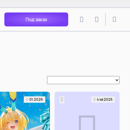
Под заказ
lion
SPY X FAMILY
angley Soryu
Anya Forger
 Rei
Yor Forger
Nagisa
Loid Forger
Katsuragi
Bond Forger
Ania X Pochita
Spy Play House - Arnia
Becky Blackbell
i Mari
Anya Forger Bond Forger
01.2026
4 кв 2025
acters
Yor Forger cos Silksong Hornet
Tsunade
ть все
Смотреть все