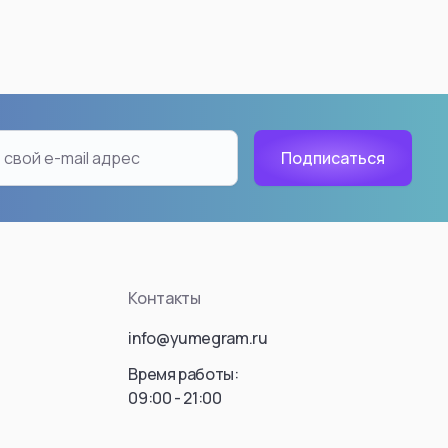
ousou no Frieren)
Killua Zoldyck
Hisoka Morow
Gon Freecss
Leorio
Kaito
Hyskoa / Хисока
Meruem
Hisoka Morou
Фрирен
Alluka Zoldyck
Контакты
Isaac Netero
 Donato
Смотреть все
info@yumegram.ru
ть все
Время работы:
09:00 - 21:00