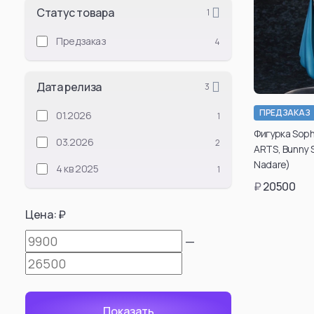
Статус товара
1
Jujutsu Kaise
Предзаказ
4
Satoru Gojou
Suguru Geto
Дата релиза
3
Ryomen Sukuna
Toji Fushiguro
ПРЕДЗАКАЗ
01.2026
1
Kento Nanami
Фигурка Sophi
03.2026
2
ARTS, Bunny Su
Okkotsu Yuta
Nadare)
4 кв 2025
1
Kenjaku
₽
20500
Megumi Fushigu
Цена: ₽
Choso
Toge Inumaki
—
Смотреть все
Attack On Tit