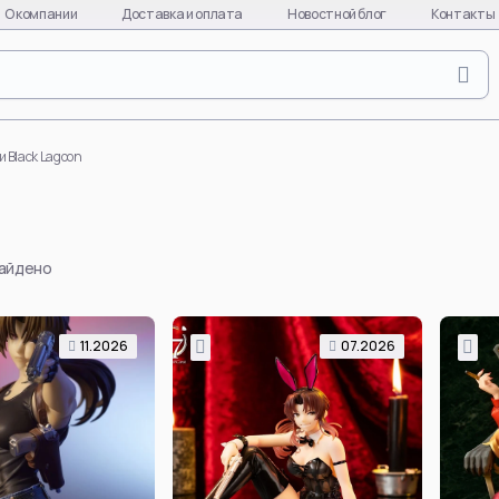
О компании
Доставка и оплата
Новостной блог
Контакты
Naruto
Evange
Naruto Uzumaki
Asuka L
и Black Lagoon
Uchiha Sasuke
Ayanami
Uchiha Itachi
Kaworu 
Uchiha Madara
Misato 
найдено
Hinata Hyuga
EVA-01
Gaara
EVA-08
Hatake Kakashi
EVA-02
11.2026
07.2026
quixote
Uchiha Obito
Makinam
Deidara
all char
per
Hoshigaki Kisame
EVA
Смотреть все
Смотре