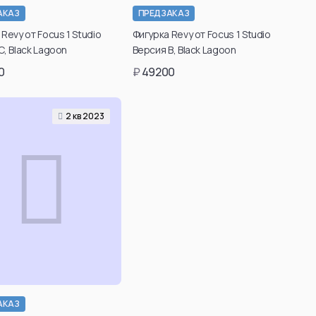
АКАЗ
ПРЕДЗАКАЗ
Подтвердить свой
Подтвердить свой
Revy от Focus 1 Studio
Фигурка Revy от Focus 1 Studio
зраст для просмотра
возраст для просмотра
C, Black Lagoon
Версия B, Black Lagoon
таких товаров вы
таких товаров вы
0
₽
49200
можете в личном
можете в личном
кабинете после
кабинете после
регистрации.
регистрации.
2 кв 2023
Подтвердить
Подтвердить
возраст
возраст
АКАЗ