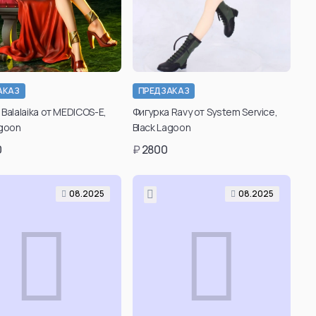
 Ball
Demon Slayer: Kimetsu no
Yaiba
ku
Nezuko Kamado
18
Kyojuro Rengoku
han
АКАЗ
ПРЕДЗАКАЗ
Akaza
Balalaika от MEDICOS-E,
Фигурка Ravy от System Service,
agoon
Black Lagoon
Tanjiro Kamado
0
₽
2800
Shinobu Kocho
Inosuke Hashibira
Giyuu Tomioka
08.2025
08.2025
Tengen Uzui
Muichiro Tokito
aiyan
Kanao Tsuyuri
ть все
Смотреть все
n: Beyond Journey's
Hunter X Hunter