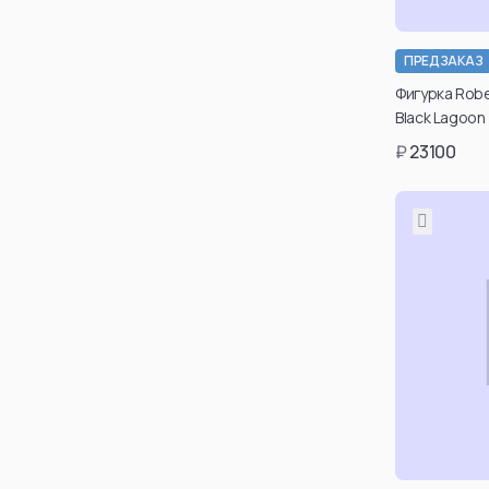
ПРЕДЗАКАЗ
Подт
Фигурка Robe
возраст
Black Lagoon
таки
₽
23100
може
каб
ре
По