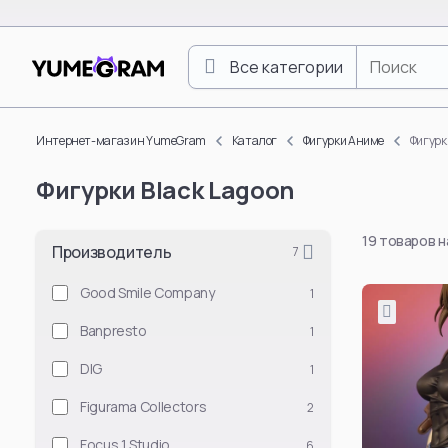
Все категории
One Piece
Luffy Monkey D.
Интернет-магазин YumeGram
Каталог
Фигурки Аниме
Фигурк
Roronoa Zoro
Фигурки Black Lagoon
Boa Hancock
Nami
19 товаров 
Nico Robin
Производитель
7
Vinsmoke Sanji
Good Smile Company
1
Yamato
Banpresto
1
Doflamingo Don
Portgas D. Ace
DIG
1
Tony Tony Chop
Figurama Collectors
2
Смотреть все
Focus 1 Studio
6