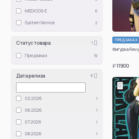
Jujutsu Kaise
MEDICOS-E
6
Satoru Gojou
System Service
2
Suguru Geto
Ryomen Sukuna
ПРЕДЗАКАЗ
Статус товара
1
Toji Fushiguro
Фигурка Revy 
Предзаказ
19
Kento Nanami
₽
11900
Okkotsu Yuta
Дата релиза
9
Kenjaku
Megumi Fushigu
Choso
02.2026
1
Toge Inumaki
06.2026
1
Смотреть все
07.2026
1
08.2026
1
Attack On Tit