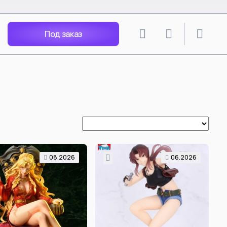
Под заказ
lion
SPY X FAMILY
angley Soryu
Anya Forger
 Rei
Yor Forger
Nagisa
Loid Forger
Katsuragi
Bond Forger
Ania X Pochita
Spy Play House - Arnia
Becky Blackbell
08.2026
06.2026
i Mari
Anya Forger Bond Forger
acters
Yor Forger cos Silksong Hornet
Tsunade
ть все
Смотреть все