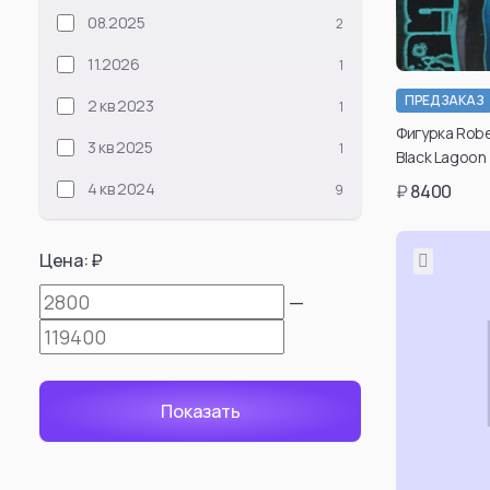
08.2025
2
Attack Titan (Er
11.2026
1
Levi Ackerman
: Mikasa Ackerm
ПРЕДЗАКАЗ
2 кв 2023
1
Фигурка Robe
Annie Leonhart
3 кв 2025
1
Black Lagoon
Beast Titan (Ze
4 кв 2024
₽
8400
9
Female Titan
Reiner Braun
Цена: ₽
Erwin Smith
Cart Titan
—
Armored Titan (R
Смотреть все
Смотр