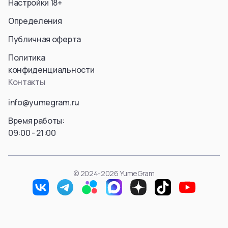
Настройки 18+
Aura
Hyskoa / Хисока
Himmel
Определения
Meruem
Yubel
Hisoka Morou
Публичная оферта
Fern / Фрирен
Alluka Zoldyck
Friren
Политика
Isaac Netero
Marcille Donato
конфиденциальности
Смотреть все
Смотреть все
Контакты
Смотреть все
info@yumegram.ru
Время работы:
09:00 - 21:00
© 2024-2026 YumeGram