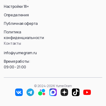
Aura
Hyskoa / Хисока
Настройки 18+
Himmel
Meruem
Определения
Yubel
Hisoka Morou
Fern / Фрирен
Alluka Zoldyck
Публичная оферта
Friren
Isaac Netero
Политика
Marcille Donato
Смотреть все
конфиденциальности
Смотреть все
Контакты
Смотреть все
info@yumegram.ru
Время работы:
09:00 - 21:00
© 2024-2026 YumeGram