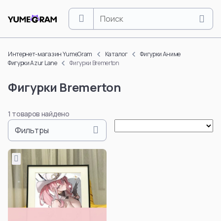
Интернет-магазин YumeGram
Каталог
Фигурки Аниме
Фигурки Azur Lane
Фигурки Bremerton
One Piece
Naruto
Фигурки Bremerton
Luffy Monkey D.
Naruto Uzumaki
Roronoa Zoro
Uchiha Sasuke
1 товаров найдено
Boa Hancock
Uchiha Itachi
Nami
Uchiha Madara
Фильтры
Nico Robin
Hinata Hyuga
Vinsmoke Sanji
Gaara
Yamato
Hatake Kakashi
Doflamingo Donquixote
Uchiha Obito
Portgas D. Ace
Deidara
Tony Tony Chopper
Hoshigaki Kisame
Смотреть все
Смотреть все