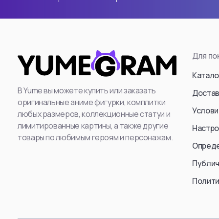
Attack Titan (Er
Levi Ackerman
: Mikasa Ackerm
Для по
Annie Leonhart
Beast Titan (Ze
Катало
Female Titan
В Yume вы можете купить или заказать
Достав
оригинальные аниме фигурки, комплитки
Reiner Braun
Услови
любых размеров, коллекционные статуи и
Erwin Smith
лимитированные картины, а также другие
Настро
Cart Titan
товары по любимым героям и персонажам.
Опред
Armored Titan (R
Смотреть все
Публич
Полити
Смотр