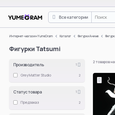
Все категории
One Piece
Luffy Monkey D.
Интернет-магазин YumeGram
Каталог
Фигурки Аниме
Фигурки
Roronoa Zoro
Фигурки Tatsumi
Boa Hancock
Nami
2 товаров н
Nico Robin
Производитель
1
Vinsmoke Sanji
Grey Matter Studio
2
Yamato
Doflamingo Don
Статус товара
1
Portgas D. Ace
Tony Tony Chop
Предзаказ
2
Смотреть все