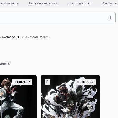
О компании
Доставка и оплата
Новостной блог
Контакты
Naruto
Evange
Naruto Uzumaki
Asuka L
 Akame ga Kill
Фигурки Tatsumi
Uchiha Sasuke
Ayanami
Uchiha Itachi
Kaworu 
Uchiha Madara
Misato 
айдено
Hinata Hyuga
EVA-01
Gaara
EVA-08
Hatake Kakashi
EVA-02
1 кв 2027
1 кв 2027
quixote
Uchiha Obito
Makinam
Deidara
all char
per
Hoshigaki Kisame
EVA
Смотреть все
Смотре