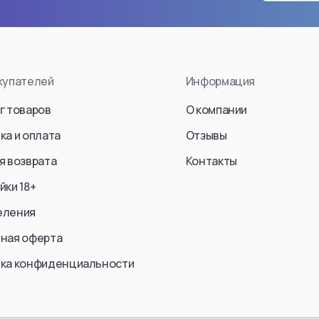
End (S
en Jaeger)
Kurosaki Ichigo
Frieren
Sosuke Aizen
Fern
an
Kenpachi Zaraki
купателей
Информация
Stark
Zangetsu
Ubel
ke Jaeger)
г товаров
Ulquiorra cifer
О компании
Aura
Yoruichi Shihouin
ка и оплата
Отзывы
Himmel
Rukia Kuchiki
я возврата
Контакты
Yubel
Lilynette Gingerback
йки 18+
Fern / 
Abarai Renji
еления
Friren
einer Braun)
Bambietta Basterbine
Marcille
ная оферта
Смотреть все
Смотре
ка конфиденциальности
еть все