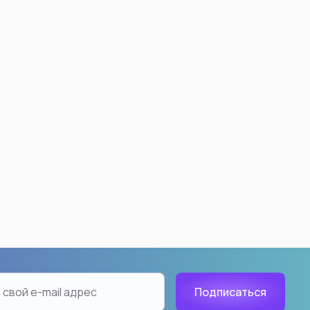
 Ball
Demon Slayer: Kimetsu no
Yaiba
ku
Nezuko Kamado
18
Kyojuro Rengoku
han
Akaza
Tanjiro Kamado
Shinobu Kocho
Inosuke Hashibira
Giyuu Tomioka
Tengen Uzui
Muichiro Tokito
aiyan
Kanao Tsuyuri
ть все
Смотреть все
n: Beyond Journey's
Hunter X Hunter