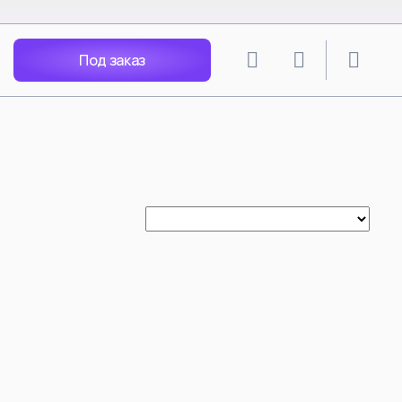
Под заказ
lion
SPY X FAMILY
angley Soryu
Anya Forger
 Rei
Yor Forger
Nagisa
Loid Forger
Katsuragi
Bond Forger
Ania X Pochita
Spy Play House - Arnia
Becky Blackbell
i Mari
Anya Forger Bond Forger
acters
Yor Forger cos Silksong Hornet
Tsunade
ть все
Смотреть все