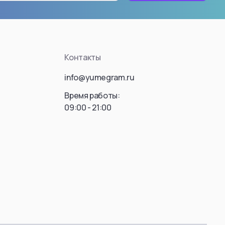
ousou no Frieren)
Killua Zoldyck
Hisoka Morow
Gon Freecss
Контакты
Leorio
info@yumegram.ru
Kaito
Hyskoa / Хисока
Время работы:
09:00 - 21:00
Meruem
Hisoka Morou
Фрирен
Alluka Zoldyck
Isaac Netero
 Donato
Смотреть все
ть все