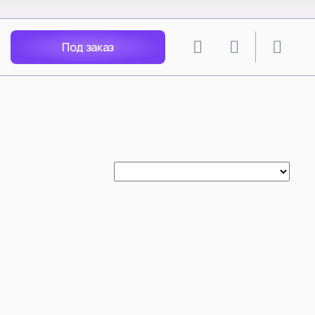
Под заказ
lion
SPY X FAMILY
angley Soryu
Anya Forger
 Rei
Yor Forger
Nagisa
Loid Forger
Katsuragi
Bond Forger
Ania X Pochita
Spy Play House - Arnia
Becky Blackbell
i Mari
Anya Forger Bond Forger
acters
Yor Forger cos Silksong Hornet
Tsunade
ть все
Смотреть все