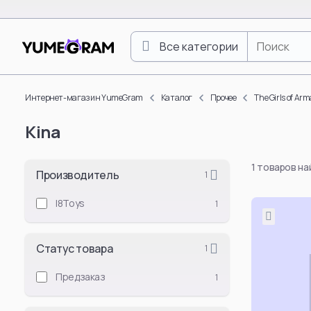
Все категории
One Piece
Luffy Monkey D.
Интернет-магазин YumeGram
Каталог
Прочее
The Girls of A
Roronoa Zoro
Kina
Boa Hancock
Nami
1 товаров н
Nico Robin
Производитель
1
Vinsmoke Sanji
I8Toys
1
Yamato
Doflamingo Don
Статус товара
1
Portgas D. Ace
Tony Tony Chop
Предзаказ
1
Смотреть все