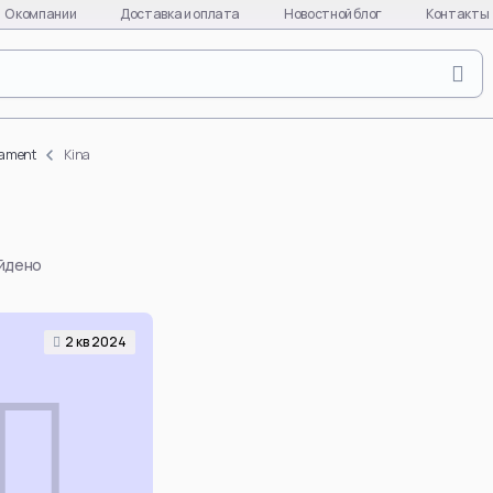
О компании
Доставка и оплата
Новостной блог
Контакты
Naruto
Evange
Naruto Uzumaki
Asuka L
rmament
Kina
Uchiha Sasuke
Ayanami
Uchiha Itachi
Kaworu 
Uchiha Madara
Misato 
айдено
Hinata Hyuga
EVA-01
Gaara
EVA-08
Hatake Kakashi
EVA-02
2 кв 2024
quixote
Uchiha Obito
Makinam
Deidara
all char
per
Hoshigaki Kisame
EVA
Смотреть все
Смотре