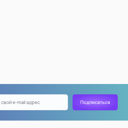
 Ball
Demon Slayer: Kimetsu no
Yaiba
ku
Nezuko Kamado
18
Kyojuro Rengoku
han
Akaza
Tanjiro Kamado
Shinobu Kocho
Inosuke Hashibira
Giyuu Tomioka
Tengen Uzui
Muichiro Tokito
aiyan
Kanao Tsuyuri
ть все
Смотреть все
n: Beyond Journey's
Hunter X Hunter