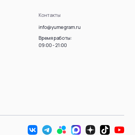
ousou no Frieren)
Killua Zoldyck
Контакты
Hisoka Morow
info@yumegram.ru
Gon Freecss
Leorio
Время работы:
09:00 - 21:00
Kaito
Hyskoa / Хисока
Meruem
Hisoka Morou
Фрирен
Alluka Zoldyck
Isaac Netero
 Donato
Смотреть все
ть все