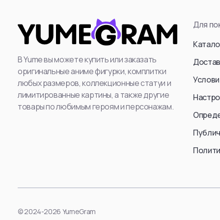
Attack Titan (Er
Для по
Levi Ackerman
Катало
: Mikasa Ackerm
В Yume вы можете купить или заказать
Annie Leonhart
Достав
оригинальные аниме фигурки, комплитки
Beast Titan (Ze
Услови
любых размеров, коллекционные статуи и
Female Titan
лимитированные картины, а также другие
Настро
Reiner Braun
товары по любимым героям и персонажам.
Опред
Erwin Smith
Публич
Cart Titan
Armored Titan (R
Полити
Смотреть все
Смотр
© 2024-2026 YumeGram