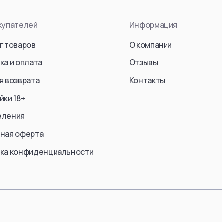
End (S
en Jaeger)
Kurosaki Ichigo
купателей
Информация
Frieren
Sosuke Aizen
Fern
г товаров
О компании
an
Kenpachi Zaraki
Stark
Zangetsu
ка и оплата
Отзывы
Ubel
ke Jaeger)
Ulquiorra cifer
я возврата
Контакты
Aura
Yoruichi Shihouin
йки 18+
Himmel
Rukia Kuchiki
еления
Yubel
Lilynette Gingerback
Fern / 
ная оферта
Abarai Renji
Friren
einer Braun)
Bambietta Basterbine
ка конфиденциальности
Marcille
Смотреть все
Смотре
еть все