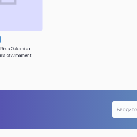
n
Chainsaw Man
Dragon
Makima
Son Go
Reze
Android 
Power
Son Go
вердить свой
Denji
Broly
 Rirua Ookami от
 для просмотра
irls of Armament
Aki Hayakawa
Gogeta
х товаров вы
Kobeni Higashiyama
Vegeta
те в личном
инете после
Pochita
Frieza
гистрации.
ro
Demon Angel
Bulma
Yoru
Cell
дтвердить
возраст
Hayakawa Aki
Super S
Смотреть все
Смотре
an
Bleach
Friere