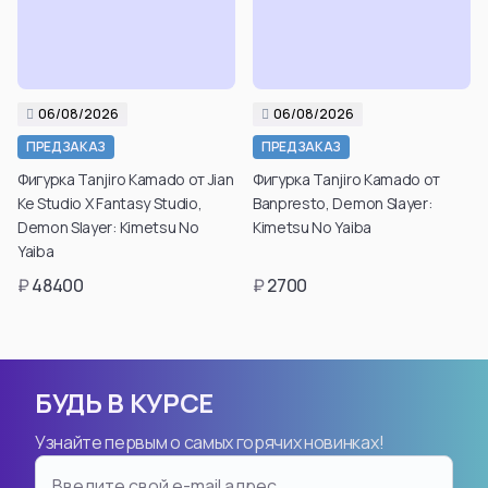
06/08/2026
06/08/2026
Подтвердить свой
Подтвердить свой
ПРЕДЗАКАЗ
ПРЕДЗАКАЗ
возраст для
возраст для
Фигурка Tanjiro Kamado от Jian
Фигурка Tanjiro Kamado от
просмотра таких
просмотра таких
Ke Studio X Fantasy Studio,
Banpresto, Demon Slayer:
товаров вы можете
товаров вы можете
Demon Slayer: Kimetsu No
Kimetsu No Yaiba
в личном кабинете
в личном кабинете
Yaiba
после регистрации.
после регистрации.
₽
48400
₽
2700
Подтвердить
Подтвердить
возраст
возраст
БУДЬ В КУРСЕ
Узнайте первым о самых горячих новинках!