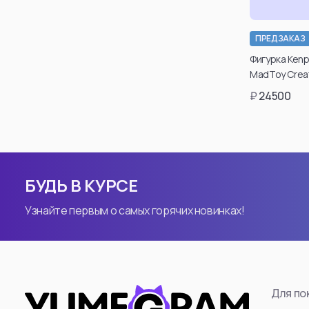
ПРЕДЗАКАЗ
Подт
Фигурка Kenpa
возраст
MadToy Creat
таки
₽
24500
може
каб
ре
По
БУДЬ В КУРСЕ
Узнайте первым о самых горячих новинках!
Для по