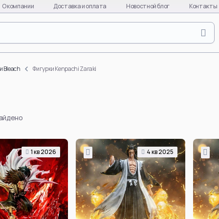
О компании
Доставка и оплата
Новостной блог
Контакты
Naruto
Evange
Naruto Uzumaki
Asuka L
и Bleach
Фигурки Kenpachi Zaraki
Uchiha Sasuke
Ayanami
Uchiha Itachi
Kaworu 
Uchiha Madara
Misato 
найдено
Hinata Hyuga
EVA-01
Gaara
EVA-08
Hatake Kakashi
EVA-02
1 кв 2026
4 кв 2025
quixote
Uchiha Obito
Makinam
Deidara
all char
per
Hoshigaki Kisame
EVA
Смотреть все
Смотре