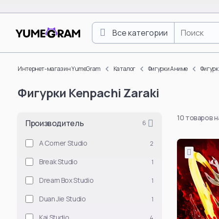
Все категории
One Piece
Luffy Monkey D.
Интернет-магазин YumeGram
Каталог
Фигурки Аниме
Фигурк
Roronoa Zoro
Фигурки Kenpachi Zaraki
Boa Hancock
Nami
10 товаров 
Nico Robin
Производитель
6
Vinsmoke Sanji
A Corner Studio
2
Yamato
Break Studio
1
Doflamingo Don
Portgas D. Ace
Dream Box Studio
1
Tony Tony Chop
Duan Jie Studio
1
Смотреть все
Kai Studio
4