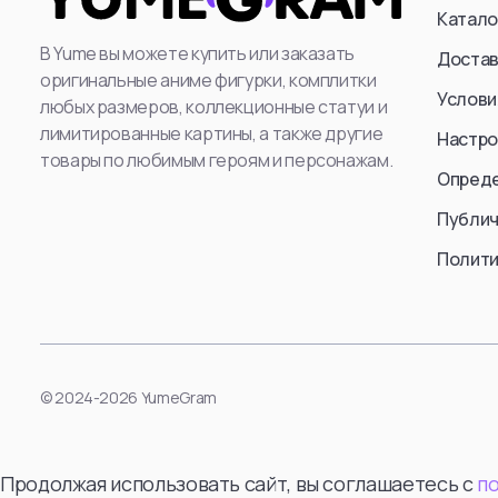
Катало
В Yume вы можете купить или заказать
Достав
оригинальные аниме фигурки, комплитки
Услови
любых размеров, коллекционные статуи и
лимитированные картины, а также другие
Настро
товары по любимым героям и персонажам.
Опред
Публич
Полити
© 2024-2026 YumeGram
Продолжая использовать сайт, вы соглашаетесь с
п