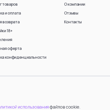
г товаров
О компании
ка и оплата
Отзывы
я возврата
Контакты
йки 18+
еления
ная оферта
ка конфиденциальности
олитикой использования
файлов cookie.