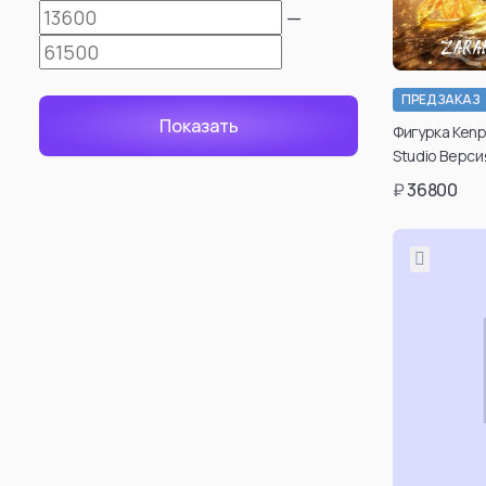
—
Attack Titan (Er
Levi Ackerman
: Mikasa Ackerm
ПРЕДЗАКАЗ
Фигурка Kenpa
Annie Leonhart
Studio Версия
Beast Titan (Ze
₽
36800
Female Titan
Reiner Braun
Erwin Smith
Cart Titan
Armored Titan (R
Смотреть все
Смотр