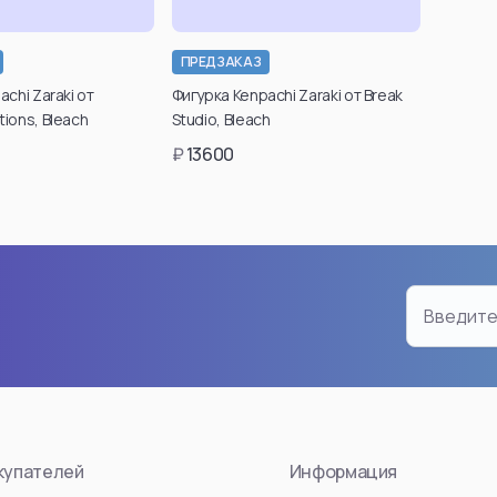
ПРЕДЗАКАЗ
вердить свой
Подтвердить свой
chi Zaraki от
Фигурка Kenpachi Zaraki от Break
 для просмотра
возраст для просмотра
ions, Bleach
Studio, Bleach
х товаров вы
таких товаров вы
₽
13600
те в личном
можете в личном
инете после
кабинете после
гистрации.
регистрации.
дтвердить
Подтвердить
возраст
возраст
купателей
Информация