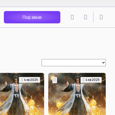
Под заказ
lion
SPY X FAMILY
angley Soryu
Anya Forger
 Rei
Yor Forger
Nagisa
Loid Forger
Katsuragi
Bond Forger
Ania X Pochita
Spy Play House - Arnia
Becky Blackbell
4 кв 2025
4 кв 2025
i Mari
Anya Forger Bond Forger
acters
Yor Forger cos Silksong Hornet
Tsunade
ть все
Смотреть все