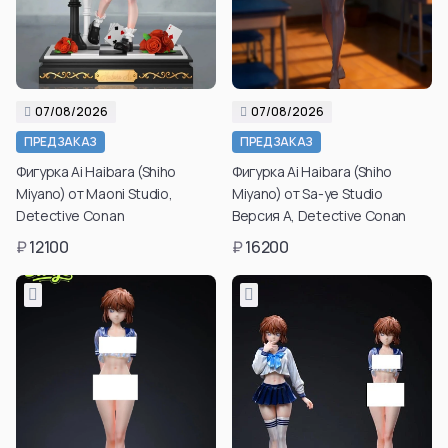
Aura
Hyskoa / Хисока
Himmel
Meruem
Yubel
Hisoka Morou
Fern / Фрирен
Alluka Zoldyck
Friren
Isaac Netero
07/08/2026
07/08/2026
Marcille Donato
Смотреть все
ПРЕДЗАКАЗ
ПРЕДЗАКАЗ
Смотреть все
Фигурка Ai Haibara (Shiho
Фигурка Ai Haibara (Shiho
Смотреть все
Miyano) от Maoni Studio,
Miyano) от Sa-ye Studio
Detective Conan
Версия A, Detective Conan
₽
12100
₽
16200