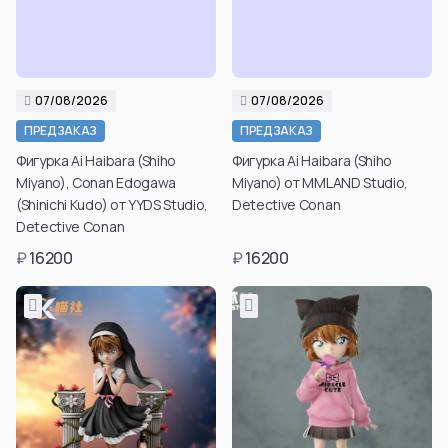
07/08/2026
07/08/2026
Подтвердить свой
Подтвердить свой
ПРЕДЗАКАЗ
ПРЕДЗАКАЗ
возраст для
возраст для
Фигурка Ai Haibara (Shiho
Фигурка Ai Haibara (Shiho
просмотра таких
просмотра таких
Miyano), Conan Edogawa
Miyano) от MMLAND Studio,
товаров вы можете
товаров вы можете
(Shinichi Kudo) от YYDS Studio,
Detective Conan
в личном кабинете
в личном кабинете
Detective Conan
после регистрации.
после регистрации.
₽
16200
₽
16200
Подтвердить
Подтвердить
возраст
возраст