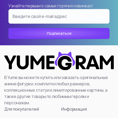
Узнайте первым о самых горячих новинках!
В Yume вы можете купить или заказать оригинальные
аниме фигурки, комплитки любых размеров,
коллекционные статуи и лимитированные картины, а
также другие товары по любимым героям и
персонажам.
Для покупателей
Информация