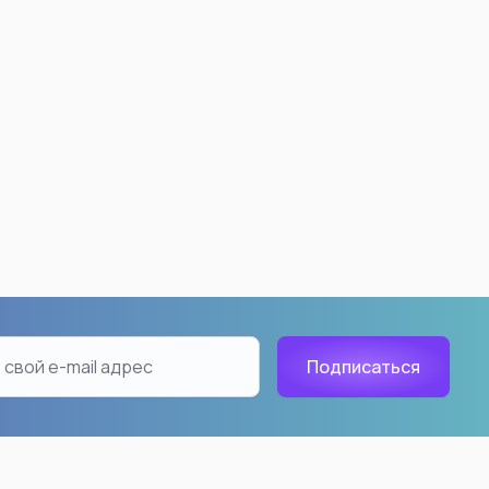
 Ball
Demon Slayer: Kimetsu no
Yaiba
ku
Nezuko Kamado
18
Kyojuro Rengoku
han
Akaza
Tanjiro Kamado
Shinobu Kocho
Inosuke Hashibira
Giyuu Tomioka
Tengen Uzui
Muichiro Tokito
aiyan
Kanao Tsuyuri
ть все
Смотреть все
n: Beyond Journey's
Hunter X Hunter