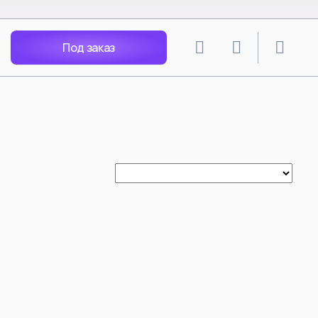
Под заказ
lion
SPY X FAMILY
angley Soryu
Anya Forger
 Rei
Yor Forger
Nagisa
Loid Forger
Katsuragi
Bond Forger
Ania X Pochita
Spy Play House - Arnia
Becky Blackbell
i Mari
Anya Forger Bond Forger
acters
Yor Forger cos Silksong Hornet
Tsunade
ть все
Смотреть все