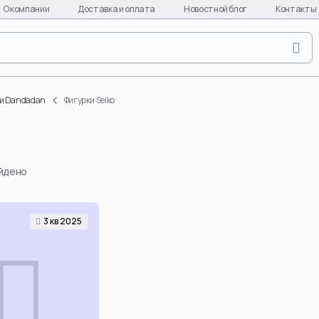
О компании
Доставка и оплата
Новостной блог
Контакты
Naruto
Evange
Naruto Uzumaki
Asuka L
ки Dandadan
Фигурки Seiko
Uchiha Sasuke
Ayanami
Uchiha Itachi
Kaworu 
Uchiha Madara
Misato 
айдено
Hinata Hyuga
EVA-01
Gaara
EVA-08
Hatake Kakashi
EVA-02
3 кв 2025
quixote
Uchiha Obito
Makinam
Deidara
all char
per
Hoshigaki Kisame
EVA
Смотреть все
Смотре