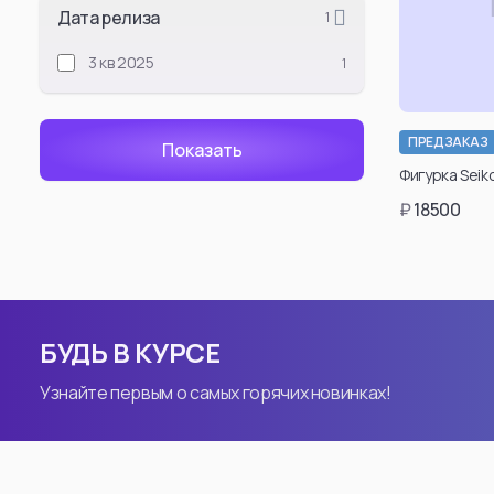
Дата релиза
1
Jujutsu Kaise
3 кв 2025
1
Satoru Gojou
Suguru Geto
Ryomen Sukuna
ПРЕДЗАКАЗ
Подт
Toji Fushiguro
Фигурка Seik
возраст
Kento Nanami
₽
18500
таки
Okkotsu Yuta
може
каб
Kenjaku
ре
Megumi Fushigu
Choso
По
БУДЬ В КУРСЕ
Toge Inumaki
Узнайте первым о самых горячих новинках!
Смотреть все
Attack On Tit