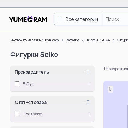
Все категории
One Piece
Luffy Monkey D.
Интернет-магазин YumeGram
Каталог
Фигурки Аниме
Фигур
Roronoa Zoro
Фигурки Seiko
Boa Hancock
Nami
1 товаров н
Nico Robin
Производитель
1
Vinsmoke Sanji
FuRyu
1
Yamato
Doflamingo Don
Статус товара
1
Portgas D. Ace
Tony Tony Chop
Предзаказ
1
Смотреть все