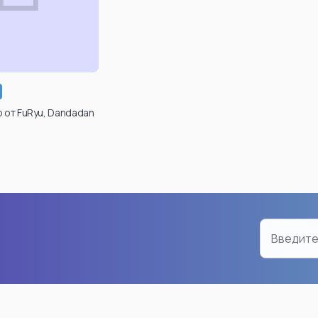
n
Chainsaw Man
Dragon
Makima
Son Go
Reze
Android 
Power
Son Go
вердить свой
Denji
Broly
o от FuRyu, Dandadan
 для просмотра
Aki Hayakawa
Gogeta
х товаров вы
Kobeni Higashiyama
Vegeta
те в личном
инете после
Pochita
Frieza
гистрации.
ro
Demon Angel
Bulma
Yoru
Cell
дтвердить
возраст
Hayakawa Aki
Super S
Смотреть все
Смотре
an
Bleach
Friere