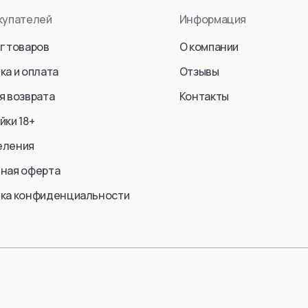
End (S
купателей
Информация
en Jaeger)
Kurosaki Ichigo
Frieren
Sosuke Aizen
г товаров
О компании
Fern
an
Kenpachi Zaraki
ка и оплата
Отзывы
Stark
Zangetsu
я возврата
Контакты
Ubel
ke Jaeger)
Ulquiorra cifer
йки 18+
Aura
Yoruichi Shihouin
Himmel
еления
Rukia Kuchiki
Yubel
Lilynette Gingerback
ная оферта
Fern / 
Abarai Renji
ка конфиденциальности
Friren
einer Braun)
Bambietta Basterbine
Marcille
Смотреть все
Смотре
еть все