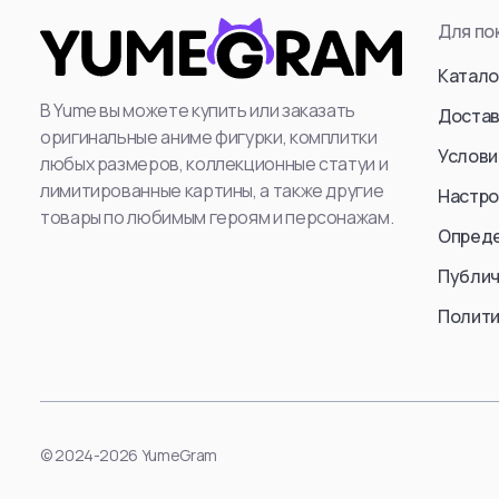
Для по
Attack Titan (Er
Levi Ackerman
Катало
: Mikasa Ackerm
В Yume вы можете купить или заказать
Достав
оригинальные аниме фигурки, комплитки
Annie Leonhart
Услови
любых размеров, коллекционные статуи и
Beast Titan (Ze
лимитированные картины, а также другие
Настро
Female Titan
товары по любимым героям и персонажам.
Опред
Reiner Braun
Erwin Smith
Публич
Cart Titan
Полити
Armored Titan (R
Смотреть все
© 2024-2026 YumeGram
Смотр