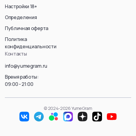
Aura
Hyskoa / Хисока
Настройки 18+
Himmel
Meruem
Определения
Yubel
Hisoka Morou
Fern / Фрирен
Alluka Zoldyck
Публичная оферта
Friren
Isaac Netero
Политика
Marcille Donato
Смотреть все
конфиденциальности
Смотреть все
Контакты
Смотреть все
info@yumegram.ru
Время работы:
09:00 - 21:00
© 2024-2026 YumeGram