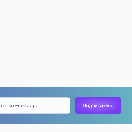
 Ball
Demon Slayer: Kimetsu no
Yaiba
ku
Nezuko Kamado
18
Kyojuro Rengoku
han
Akaza
Tanjiro Kamado
Shinobu Kocho
Inosuke Hashibira
Giyuu Tomioka
Tengen Uzui
Muichiro Tokito
aiyan
Kanao Tsuyuri
ть все
Смотреть все
n: Beyond Journey's
Hunter X Hunter