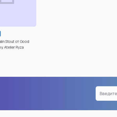
n
Chainsaw Man
Dragon
Makima
Son Go
Reze
Android 
Power
Son Go
вердить свой
Denji
Broly
lin Stout от Good
 для просмотра
, Atelier Ryza
Aki Hayakawa
Gogeta
х товаров вы
Kobeni Higashiyama
Vegeta
те в личном
инете после
Pochita
Frieza
гистрации.
ro
Demon Angel
Bulma
Yoru
Cell
дтвердить
возраст
Hayakawa Aki
Super S
Смотреть все
Смотре
an
Bleach
Friere