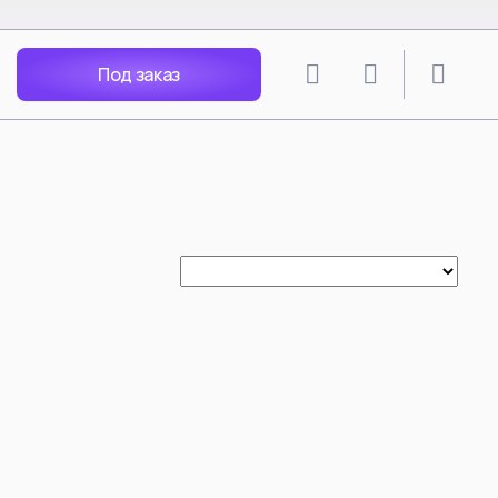
Под заказ
lion
SPY X FAMILY
angley Soryu
Anya Forger
 Rei
Yor Forger
Nagisa
Loid Forger
Katsuragi
Bond Forger
Ania X Pochita
Spy Play House - Arnia
Becky Blackbell
i Mari
Anya Forger Bond Forger
acters
Yor Forger cos Silksong Hornet
Tsunade
ть все
Смотреть все