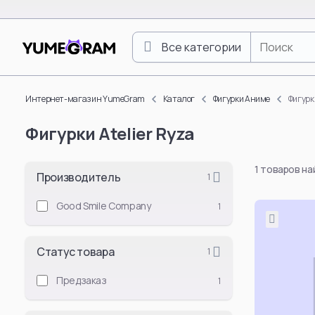
Все категории
One Piece
Luffy Monkey D.
Интернет-магазин YumeGram
Каталог
Фигурки Аниме
Фигурки
Roronoa Zoro
Фигурки Atelier Ryza
Boa Hancock
Nami
1 товаров н
Nico Robin
Производитель
1
Vinsmoke Sanji
Good Smile Company
1
Yamato
Doflamingo Don
Статус товара
1
Portgas D. Ace
Tony Tony Chop
Предзаказ
1
Смотреть все