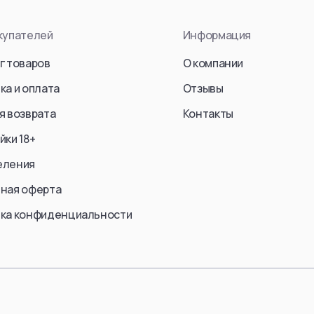
End (S
en Jaeger)
Kurosaki Ichigo
купателей
Информация
Frieren
Sosuke Aizen
Fern
г товаров
О компании
an
Kenpachi Zaraki
Stark
Zangetsu
ка и оплата
Отзывы
Ubel
ke Jaeger)
Ulquiorra cifer
я возврата
Контакты
Aura
Yoruichi Shihouin
йки 18+
Himmel
Rukia Kuchiki
еления
Yubel
Lilynette Gingerback
Fern / 
ная оферта
Abarai Renji
Friren
einer Braun)
Bambietta Basterbine
ка конфиденциальности
Marcille
Смотреть все
Смотре
еть все