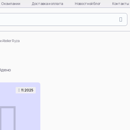
О компании
Доставка и оплата
Новостной блог
Контакты
Naruto
Evange
Naruto Uzumaki
Asuka L
 Atelier Ryza
Uchiha Sasuke
Ayanami
Uchiha Itachi
Kaworu 
Uchiha Madara
Misato 
айдено
Hinata Hyuga
EVA-01
Gaara
EVA-08
Hatake Kakashi
EVA-02
11.2025
quixote
Uchiha Obito
Makinam
Deidara
all char
per
Hoshigaki Kisame
EVA
Смотреть все
Смотре