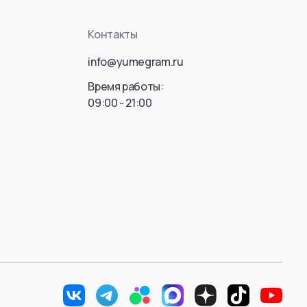
ousou no Frieren)
Killua Zoldyck
Контакты
Hisoka Morow
info@yumegram.ru
Gon Freecss
Leorio
Время работы:
09:00 - 21:00
Kaito
Hyskoa / Хисока
Meruem
Hisoka Morou
Фрирен
Alluka Zoldyck
Isaac Netero
 Donato
Смотреть все
ть все