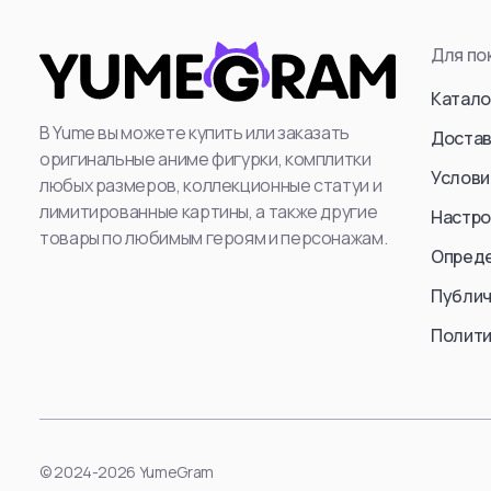
Attack Titan (Er
Для по
Levi Ackerman
Катало
: Mikasa Ackerm
В Yume вы можете купить или заказать
Annie Leonhart
Достав
оригинальные аниме фигурки, комплитки
Beast Titan (Ze
Услови
любых размеров, коллекционные статуи и
Female Titan
лимитированные картины, а также другие
Настро
Reiner Braun
товары по любимым героям и персонажам.
Опред
Erwin Smith
Публич
Cart Titan
Armored Titan (R
Полити
Смотреть все
Смотр
© 2024-2026 YumeGram